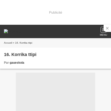
Publicité
MENU
Accueil
» 16. Korrika ttipi
16. Korrika ttipi
Par
gaueskola